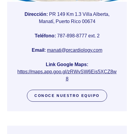
Dirección:
PR 149 Km 1.3 Villa Alberta,
Manatí, Puerto Rico 00674
Teléfono:
787-898-8777 ext. 2
Email:
manati@prcardiology.com
Link Google Maps:
https://maps.app.goo.gl/zRWvSW6Eis5XCZ8w
8
CONOCE NUESTRO EQUIPO