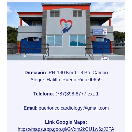
Dirección:
PR-130 Km 11.8 Bo. Campo
Alegre, Hatillo, Puerto Rico 00659
Teléfono:
(787)898-8777 ext. 1
Email:
puertorico.cardiology@gmail.com
Link Google Maps:
https://maps.app.goo.gl/GVxm2kCU1w6zJ2FA